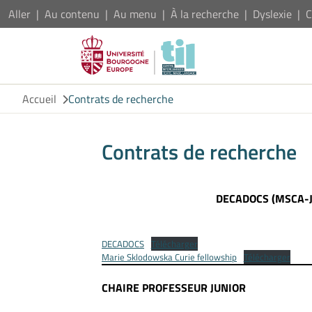
Aller
Au contenu
Au menu
À la recherche
Dyslexie
C
Accueil
Contrats de recherche
Contrats de recherche
DECADOCS (MSCA-JD
DECADOCS
Télécharger
Marie Sklodowska Curie fellowship
Télécharger
CHAIRE PROFESSEUR JUNIOR