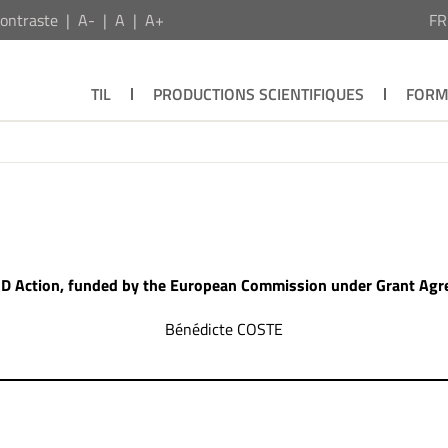
ontraste
A-
A
A+
F
TIL
PRODUCTIONS SCIENTIFIQUES
FORM
 Action, funded by the European Commission under Grant Ag
Bénédicte COSTE