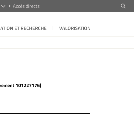
R
Accès directs
ATION ET RECHERCHE
VALORISATION
reement 101227176)