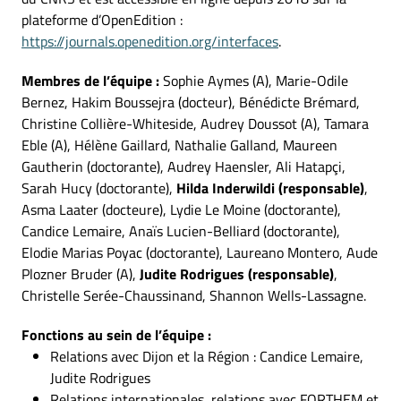
plateforme d’OpenEdition :
https://journals.openedition.org/interfaces
.
Membres de l’équipe :
Sophie Aymes (A), Marie-Odile
Bernez, Hakim Boussejra (docteur), Bénédicte Brémard,
Christine Collière-Whiteside, Audrey Doussot (A), Tamara
Eble (A), Hélène Gaillard, Nathalie Galland, Maureen
Gautherin (doctorante), Audrey Haensler, Ali Hatapçi,
Sarah Hucy (doctorante),
Hilda Inderwildi (responsable)
,
Asma Laater (docteure), Lydie Le Moine (doctorante),
Candice Lemaire, Anaïs Lucien-Belliard (doctorante),
Elodie Marias Poyac (doctorante), Laureano Montero, Aude
Plozner Bruder (A),
Judite Rodrigues (responsable)
,
Christelle Serée-Chaussinand, Shannon Wells-Lassagne.
Fonctions au sein de l’équipe :
Relations avec Dijon et la Région : Candice Lemaire,
Judite Rodrigues
Relations internationales, relations avec FORTHEM et