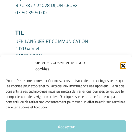
BP 27877 21078 DIJON CEDEX
03 80 39 50 00
TIL
UFR LANGUES ET COMMUNICATION
4 bd Gabriel
21000 DIJON
Gérer le consentement aux
cookies
INFORMATIONS LÉGALES
Pour offrir les meilleures expériences, nous utilisons des technologies telles que
Mentions légales
les cookies pour stocker et/ou accéder aux informations des appareils. Le fait de
Gérer mes cookies
consentir à ces technologies nous permettra de traiter des données telles que le
comportement de navigation ou les ID uniques sur ce site. Le fait de ne pas
Politique de cookies
consentir ou de retirer son consentement peut avoir un effet négatif sur certaines
Déclaration de confidentialité
caractéristiques et fonctions.
Avertissement
Accepter
Site Officiel - Centre Interlangues - Université de Bourgogne @