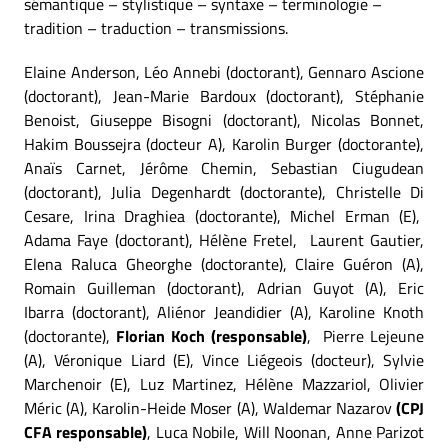
sémantique – stylistique – syntaxe – terminologie –
tradition – traduction – transmissions.
Elaine Anderson, Léo Annebi (doctorant), Gennaro Ascione
(doctorant), Jean-Marie Bardoux (doctorant), Stéphanie
Benoist, Giuseppe Bisogni (doctorant), Nicolas Bonnet,
Hakim Boussejra (docteur A), Karolin Burger (doctorante),
Anaïs Carnet, Jérôme Chemin, Sebastian Ciugudean
(doctorant), Julia Degenhardt (doctorante), Christelle Di
Cesare, Irina Draghiea (doctorante), Michel Erman (E),
Adama Faye (doctorant), Hélène Fretel, Laurent Gautier,
Elena Raluca Gheorghe (doctorante), Claire Guéron (A),
Romain Guilleman (doctorant), Adrian Guyot (A), Eric
Ibarra (doctorant), Aliénor Jeandidier (A), Karoline Knoth
(doctorante),
Florian Koch (responsable)
, Pierre Lejeune
(A), Véronique Liard (E), Vince Liégeois (docteur), Sylvie
Marchenoir (E), Luz Martinez, Hélène Mazzariol, Olivier
Méric (A), Karolin-Heide Moser (A), Waldemar Nazarov
(CPJ
CFA responsable)
, Luca Nobile, Will Noonan, Anne Parizot