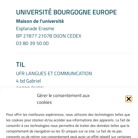
UNIVERSITÉ BOURGOGNE EUROPE
Maison de l'université
Esplanade Erasme
BP 27877 21078 DIJON CEDEX
03 80 39 50 00
TIL
UFR LANGUES ET COMMUNICATION
4 bd Gabriel
21000 DIJON
Gérer le consentement aux
cookies
INFORMATIONS LÉGALES
Pour offrir les meilleures expériences, nous utilisons des technologies telles que
Mentions légales
les cookies pour stocker et/ou accéder aux informations des appareils. Le fait de
Gérer mes cookies
consentir à ces technologies nous permettra de traiter des données telles que le
comportement de navigation ou les ID uniques sur ce site. Le fait de ne pas
Politique de cookies
consentir ou de retirer son consentement peut avoir un effet négatif sur certaines