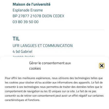
Maison de l'université
Esplanade Erasme
BP 27877 21078 DIJON CEDEX
03 80 39 50 00
TIL
UFR LANGUES ET COMMUNICATION
4 bd Gabriel
21000 DIJON
Gérer le consentement aux
cookies
INFORMATIONS LÉGALES
Pour offrir les meilleures expériences, nous utilisons des technologies telles que
Mentions légales
les cookies pour stocker et/ou accéder aux informations des appareils. Le fait de
Gérer mes cookies
consentir à ces technologies nous permettra de traiter des données telles que le
comportement de navigation ou les ID uniques sur ce site. Le fait de ne pas
Politique de cookies
consentir ou de retirer son consentement peut avoir un effet négatif sur certaines
Déclaration de confidentialité
caractéristiques et fonctions.
Avertissement