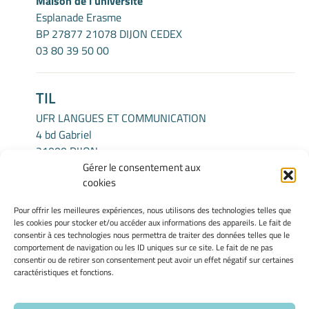
Maison de l'université
Esplanade Erasme
BP 27877 21078 DIJON CEDEX
03 80 39 50 00
TIL
UFR LANGUES ET COMMUNICATION
4 bd Gabriel
21000 DIJON
Gérer le consentement aux
cookies
INFORMATIONS LÉGALES
Pour offrir les meilleures expériences, nous utilisons des technologies telles que
Mentions légales
les cookies pour stocker et/ou accéder aux informations des appareils. Le fait de
Gérer mes cookies
consentir à ces technologies nous permettra de traiter des données telles que le
comportement de navigation ou les ID uniques sur ce site. Le fait de ne pas
Politique de cookies
consentir ou de retirer son consentement peut avoir un effet négatif sur certaines
Déclaration de confidentialité
caractéristiques et fonctions.
Avertissement