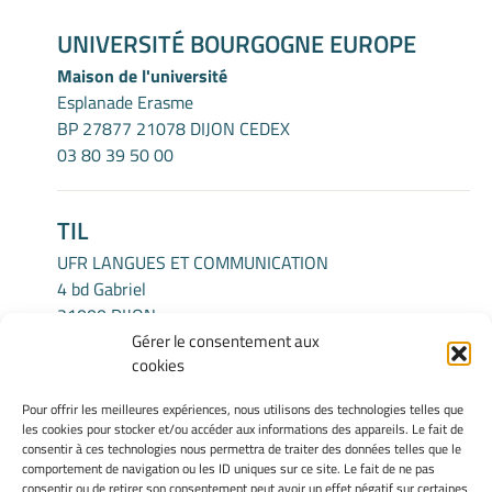
UNIVERSITÉ BOURGOGNE EUROPE
Maison de l'université
Esplanade Erasme
BP 27877 21078 DIJON CEDEX
03 80 39 50 00
TIL
UFR LANGUES ET COMMUNICATION
4 bd Gabriel
21000 DIJON
Gérer le consentement aux
cookies
INFORMATIONS LÉGALES
Pour offrir les meilleures expériences, nous utilisons des technologies telles que
Mentions légales
les cookies pour stocker et/ou accéder aux informations des appareils. Le fait de
Gérer mes cookies
consentir à ces technologies nous permettra de traiter des données telles que le
comportement de navigation ou les ID uniques sur ce site. Le fait de ne pas
Politique de cookies
consentir ou de retirer son consentement peut avoir un effet négatif sur certaines