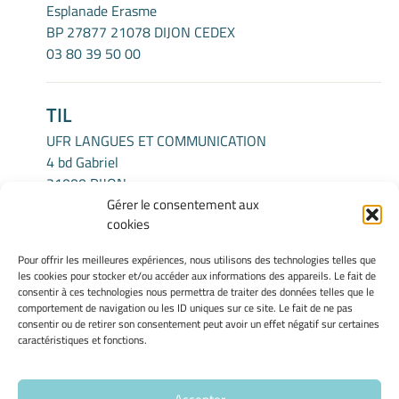
Esplanade Erasme
BP 27877 21078 DIJON CEDEX
03 80 39 50 00
TIL
UFR LANGUES ET COMMUNICATION
4 bd Gabriel
21000 DIJON
Gérer le consentement aux
cookies
INFORMATIONS LÉGALES
Pour offrir les meilleures expériences, nous utilisons des technologies telles que
Mentions légales
les cookies pour stocker et/ou accéder aux informations des appareils. Le fait de
Gérer mes cookies
consentir à ces technologies nous permettra de traiter des données telles que le
comportement de navigation ou les ID uniques sur ce site. Le fait de ne pas
Politique de cookies
consentir ou de retirer son consentement peut avoir un effet négatif sur certaines
Déclaration de confidentialité
caractéristiques et fonctions.
Avertissement