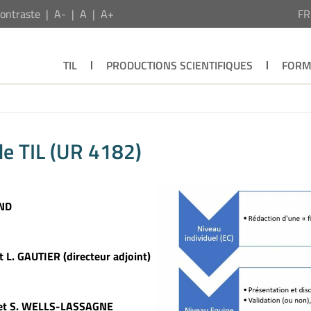
ontraste
A-
A
A+
F
TIL
PRODUCTIONS SCIENTIFIQUES
FORM
de TIL (UR 4182)
AND
 L. GAUTIER (directeur adjoint)
R et S. WELLS-LASSAGNE