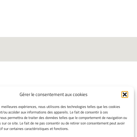
Gérer le consentement aux cookies
INFORMATIONS LÉGALES
es meilleures expériences, nous utilisons des technologies telles que les cookies
et/ou accéder aux informations des appareils. Le fait de consentir à ces
Mentions légales
nous permettra de traiter des données telles que le comportement de navigation ou
Gérer mes cookies
s sur ce site. Le fait de ne pas consentir ou de retirer son consentement peut avoir
Politique de cookies
if sur certaines caractéristiques et fonctions.
Déclaration de confidentialité