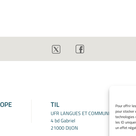
ROPE
TIL
Pour offrir l
pour stocker 
UFR LANGUES ET COMMUNICATION
technologies 
4 bd Gabriel
les ID unique
21000 DIJON
un effet négat