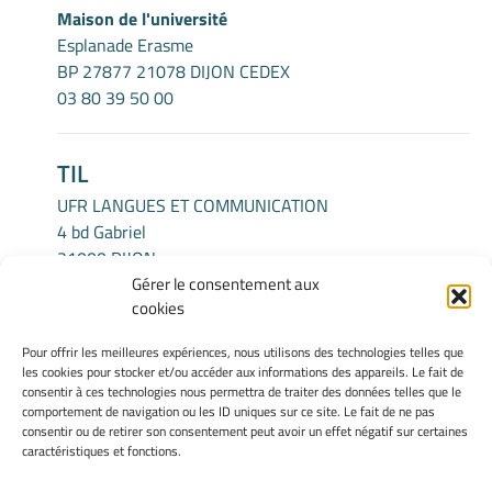
Maison de l'université
Esplanade Erasme
BP 27877 21078 DIJON CEDEX
03 80 39 50 00
TIL
UFR LANGUES ET COMMUNICATION
4 bd Gabriel
21000 DIJON
Gérer le consentement aux
cookies
INFORMATIONS LÉGALES
Pour offrir les meilleures expériences, nous utilisons des technologies telles que
Mentions légales
les cookies pour stocker et/ou accéder aux informations des appareils. Le fait de
Gérer mes cookies
consentir à ces technologies nous permettra de traiter des données telles que le
comportement de navigation ou les ID uniques sur ce site. Le fait de ne pas
Politique de cookies
consentir ou de retirer son consentement peut avoir un effet négatif sur certaines
Déclaration de confidentialité
caractéristiques et fonctions.
Avertissement