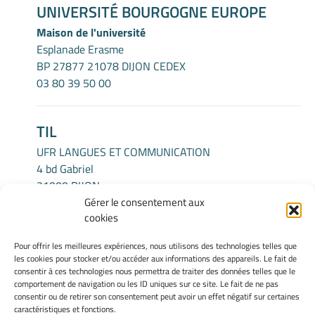
UNIVERSITÉ BOURGOGNE EUROPE
Maison de l'université
Esplanade Erasme
BP 27877 21078 DIJON CEDEX
03 80 39 50 00
TIL
UFR LANGUES ET COMMUNICATION
4 bd Gabriel
21000 DIJON
Gérer le consentement aux
cookies
INFORMATIONS LÉGALES
Pour offrir les meilleures expériences, nous utilisons des technologies telles que
Mentions légales
les cookies pour stocker et/ou accéder aux informations des appareils. Le fait de
Gérer mes cookies
consentir à ces technologies nous permettra de traiter des données telles que le
comportement de navigation ou les ID uniques sur ce site. Le fait de ne pas
Politique de cookies
consentir ou de retirer son consentement peut avoir un effet négatif sur certaines
Déclaration de confidentialité
caractéristiques et fonctions.