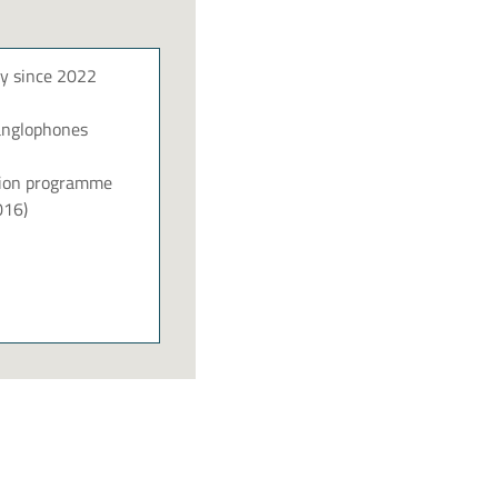
ry since 2022
 anglophones
tion programme
016
)