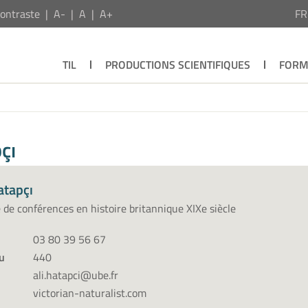
ontraste
A-
A
A+
F
TIL
PRODUCTIONS SCIENTIFIQUES
FORM
çı
atapçı
 de conférences en histoire britannique XIXe siècle
03 80 39 56 67
u
440
ali.hatapci@ube.fr
victorian-naturalist.com