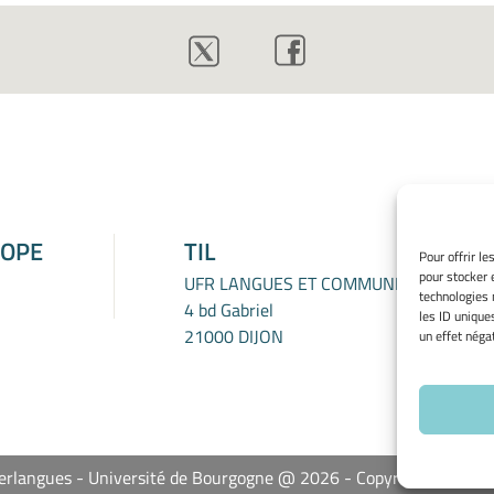
ROPE
TIL
Pour offrir l
pour stocker 
UFR LANGUES ET COMMUNICATION
technologies 
4 bd Gabriel
les ID unique
21000 DIJON
un effet négat
Interlangues - Université de Bourgogne @ 2026
Copyright Univers