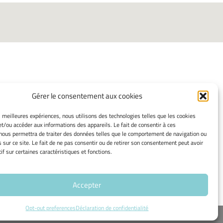
Gérer le consentement aux cookies
INFORMATIONS LÉGALES
es meilleures expériences, nous utilisons des technologies telles que les cookies
et/ou accéder aux informations des appareils. Le fait de consentir à ces
Mentions légales
nous permettra de traiter des données telles que le comportement de navigation ou
Gérer mes cookies
s sur ce site. Le fait de ne pas consentir ou de retirer son consentement peut avoir
Politique de cookies
if sur certaines caractéristiques et fonctions.
Déclaration de confidentialité
Avertissement
Accepter
Opt-out preferences
Déclaration de confidentialité
ité de Bourgogne Europe