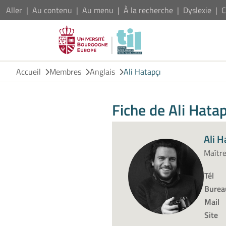
Aller
Au contenu
Au menu
À la recherche
Dyslexie
C
Accueil
Membres
Anglais
Ali Hatapçı
Fiche de Ali Hatap
Ali H
Maître
Tél
Burea
Mail
Site