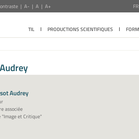
ontraste
A-
A
A+
F
TIL
PRODUCTIONS SCIENTIFIQUES
FORM
 Audrey
sot Audrey
ur
e associée
 "Image et Critique"