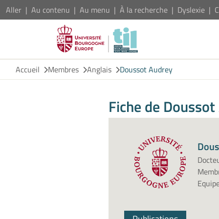
Aller
Au contenu
Au menu
À la recherche
Dyslexie
C
Accueil
Membres
Anglais
Doussot Audrey
Fiche de Doussot
Dous
Docte
Membr
Equipe
Publications