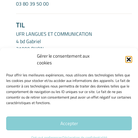
03 80 39 50 00
TIL
UFR LANGUES ET COMMUNICATION
4 bd Gabriel
21000 DIJON
Gérer le consentement aux
cookies
INFORMATIONS LÉGALES
Pour offrir les meilleures expériences, nous utilisons des technologies telles que
Mentions légales
les cookies pour stocker et/ou accéder aux informations des appareils. Le fait de
Gérer mes cookies
consentir à ces technologies nous permettra de traiter des données telles que le
comportement de navigation ou les ID uniques sur ce site. Le fait de ne pas
Politique de cookies
consentir ou de retirer son consentement peut avoir un effet négatif sur certaines
Déclaration de confidentialité
caractéristiques et fonctions.
Avertissement
Accepter
Site Officiel - Centre Interlangues - Université de Bourgogne @
2026
Opt-out preferences
Déclaration de confidentialité