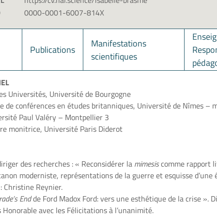
AL
https://cv.hal.science/isabelle-brasme
D
0000-0001-6007-814X
Ensei
Manifestations
Publications
Respon
scientifiques
pédag
NEL
es Universités, Université de Bourgogne
 de conférences en études britanniques, Université de Nîmes – m
sité Paul Valéry – Montpellier 3
re monitrice, Université Paris Diderot
diriger des recherches : « Reconsidérer la
mimesis
comme rapport li
non moderniste, représentations de la guerre et esquisse d’une é
: Christine Reynier.
rade’s End
de Ford Madox Ford: vers une esthétique de la crise ». Di
Honorable avec les Félicitations à l’unanimité.