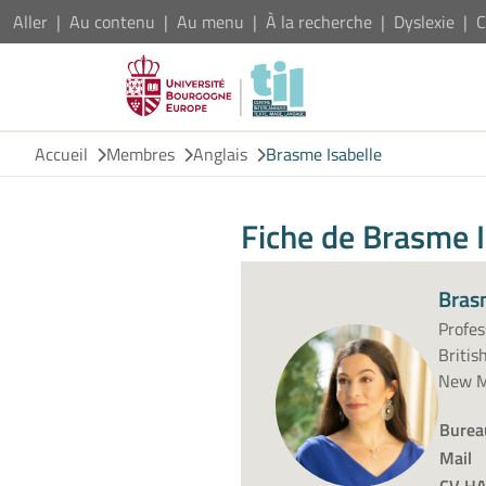
Aller
Au contenu
Au menu
À la recherche
Dyslexie
C
Accueil
Membres
Anglais
Brasme Isabelle
Fiche de Brasme I
Bras
Profes
Britis
New Mo
Burea
Mail