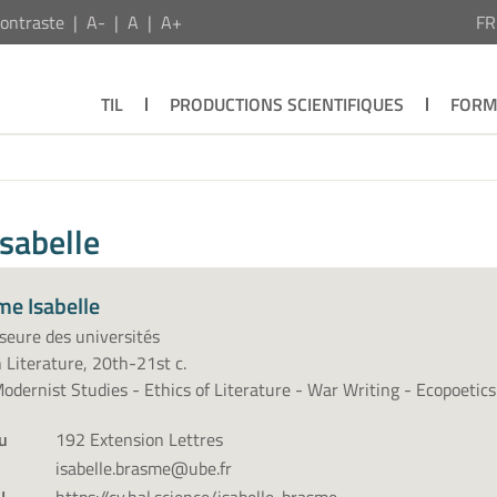
ontraste
A-
A
A+
F
TIL
PRODUCTIONS SCIENTIFIQUES
FORM
sabelle
me Isabelle
seure des universités
h Literature, 20th-21st c.
dernist Studies - Ethics of Literature - War Writing - Ecopoetics
u
192 Extension Lettres
isabelle.brasme@ube.fr