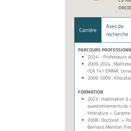
CV H
ORCI
Axes de
Carrière
recherche
PARCOURS PROFESSION
2024- : Professeure d
2009-2024 : Maîtresse
l’EA 741 EMMA, Univer
2006-2009 : Allocatai
FORMATION
2023 : Habilitation à 
questionnements du ca
littérature ». Garante 
2008 : Doctorat : «
Pa
Bernard. Mention Très 