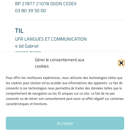
BP 27877 21078 DIJON CEDEX
03 80 39 50 00
TIL
UFR LANGUES ET COMMUNICATION
4 bd Gabriel
21000 DIJON
Gérer le consentement aux
cookies
INFORMATIONS LÉGALES
Pour offrir les meilleures expériences, nous utilisons des technologies telles que
Mentions légales
les cookies pour stocker et/ou accéder aux informations des appareils. Le fait de
Gérer mes cookies
consentir à ces technologies nous permettra de traiter des données telles que le
comportement de navigation ou les ID uniques sur ce site. Le fait de ne pas
Politique de cookies
consentir ou de retirer son consentement peut avoir un effet négatif sur certaines
Déclaration de confidentialité
caractéristiques et fonctions.
Avertissement
Accepter
Site Officiel - Centre Interlangues - Université de Bourgogne @