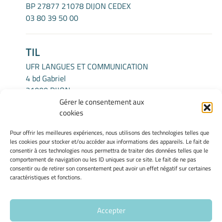
BP 27877 21078 DIJON CEDEX
03 80 39 50 00
TIL
UFR LANGUES ET COMMUNICATION
4 bd Gabriel
21000 DIJON
Gérer le consentement aux
cookies
INFORMATIONS LÉGALES
Pour offrir les meilleures expériences, nous utilisons des technologies telles que
Mentions légales
les cookies pour stocker et/ou accéder aux informations des appareils. Le fait de
Gérer mes cookies
consentir à ces technologies nous permettra de traiter des données telles que le
comportement de navigation ou les ID uniques sur ce site. Le fait de ne pas
Politique de cookies
consentir ou de retirer son consentement peut avoir un effet négatif sur certaines
Déclaration de confidentialité
caractéristiques et fonctions.
Avertissement
Accepter
Site Officiel - Centre Interlangues - Université de Bourgogne @