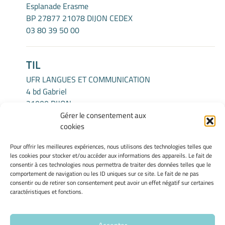
Esplanade Erasme
BP 27877 21078 DIJON CEDEX
03 80 39 50 00
TIL
UFR LANGUES ET COMMUNICATION
4 bd Gabriel
21000 DIJON
Gérer le consentement aux
cookies
INFORMATIONS LÉGALES
Pour offrir les meilleures expériences, nous utilisons des technologies telles que
Mentions légales
les cookies pour stocker et/ou accéder aux informations des appareils. Le fait de
Gérer mes cookies
consentir à ces technologies nous permettra de traiter des données telles que le
comportement de navigation ou les ID uniques sur ce site. Le fait de ne pas
Politique de cookies
consentir ou de retirer son consentement peut avoir un effet négatif sur certaines
Déclaration de confidentialité
caractéristiques et fonctions.
Avertissement