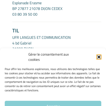
Esplanade Erasme
BP 27877 21078 DIJON CEDEX
03 80 39 50 00
TIL
UFR LANGUES ET COMMUNICATION
4 bd Gabriel
21000 DIJON
Gérer le consentement aux
cookies
INFORMATIONS LÉGALES
Pour offrir les meilleures expériences, nous utilisons des technologies telles que
Mentions légales
les cookies pour stocker et/ou accéder aux informations des appareils. Le fait de
Gérer mes cookies
consentir à ces technologies nous permettra de traiter des données telles que le
comportement de navigation ou les ID uniques sur ce site. Le fait de ne pas
Politique de cookies
consentir ou de retirer son consentement peut avoir un effet négatif sur certaines
Déclaration de confidentialité
caractéristiques et fonctions.
Avertissement