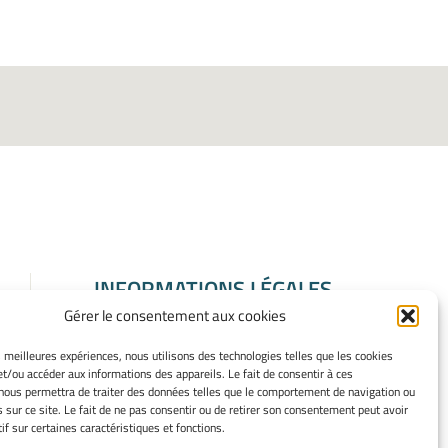
INFORMATIONS LÉGALES
Gérer le consentement aux cookies
Mentions légales
Gérer mes cookies
es meilleures expériences, nous utilisons des technologies telles que les cookies
Politique de cookies
et/ou accéder aux informations des appareils. Le fait de consentir à ces
Déclaration de confidentialité
nous permettra de traiter des données telles que le comportement de navigation ou
s sur ce site. Le fait de ne pas consentir ou de retirer son consentement peut avoir
Avertissement
if sur certaines caractéristiques et fonctions.