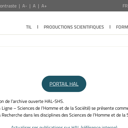
ontraste
A-
A
A+
F
TIL
PRODUCTIONS SCIENTIFIQUES
FORM
PORTAIL HAL
ion de l’archive ouverte HAL-SHS.
n Ligne – Sciences de l’Homme et de la Société) se présente comm
la Recherche dans les disciplines des Sciences de l’Homme et de la 
Actualiser ses publications sur HAL (référence interne)