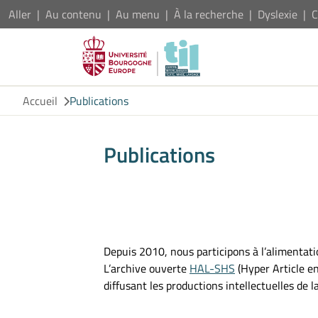
Aller
Au contenu
Au menu
À la recherche
Dyslexie
C
Accueil
Publications
Publications
Depuis 2010, nous participons à l’alimentat
L’archive ouverte
HAL-SHS
(Hyper Article e
diffusant les productions intellectuelles de 