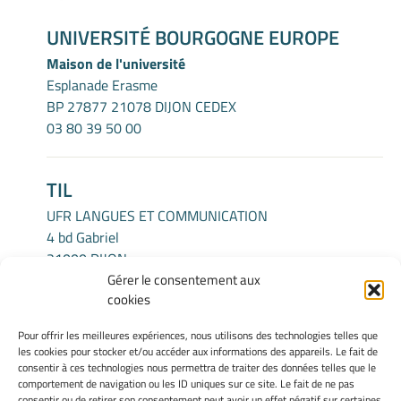
UNIVERSITÉ BOURGOGNE EUROPE
Maison de l'université
Esplanade Erasme
BP 27877 21078 DIJON CEDEX
03 80 39 50 00
TIL
UFR LANGUES ET COMMUNICATION
4 bd Gabriel
21000 DIJON
Gérer le consentement aux
cookies
INFORMATIONS LÉGALES
Pour offrir les meilleures expériences, nous utilisons des technologies telles que
Mentions légales
les cookies pour stocker et/ou accéder aux informations des appareils. Le fait de
Gérer mes cookies
consentir à ces technologies nous permettra de traiter des données telles que le
comportement de navigation ou les ID uniques sur ce site. Le fait de ne pas
Politique de cookies
consentir ou de retirer son consentement peut avoir un effet négatif sur certaines