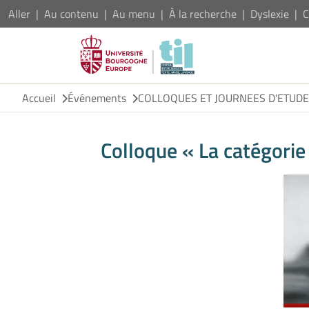
Aller
Au contenu
Au menu
À la recherche
Dyslexie
C
Accueil
Événements
COLLOQUES ET JOURNEES D'ETUD
Colloque « La catégorie 