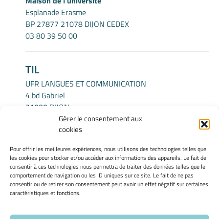
Maison de l'université
Esplanade Erasme
BP 27877 21078 DIJON CEDEX
03 80 39 50 00
TIL
UFR LANGUES ET COMMUNICATION
4 bd Gabriel
21000 DIJON
Gérer le consentement aux
cookies
INFORMATIONS LÉGALES
Pour offrir les meilleures expériences, nous utilisons des technologies telles que
Mentions légales
les cookies pour stocker et/ou accéder aux informations des appareils. Le fait de
Gérer mes cookies
consentir à ces technologies nous permettra de traiter des données telles que le
comportement de navigation ou les ID uniques sur ce site. Le fait de ne pas
Politique de cookies
consentir ou de retirer son consentement peut avoir un effet négatif sur certaines
Déclaration de confidentialité
caractéristiques et fonctions.
Avertissement