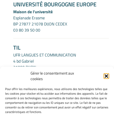
UNIVERSITÉ BOURGOGNE EUROPE
Maison de l'université
Esplanade Erasme
BP 27877 21078 DIJON CEDEX
03 80 39 50 00
TIL
UFR LANGUES ET COMMUNICATION
4 bd Gabriel
21000 DIJON
Gérer le consentement aux
cookies
INFORMATIONS LÉGALES
Pour offrir les meilleures expériences, nous utilisons des technologies telles que
Mentions légales
les cookies pour stocker et/ou accéder aux informations des appareils. Le fait de
Gérer mes cookies
consentir à ces technologies nous permettra de traiter des données telles que le
comportement de navigation ou les ID uniques sur ce site. Le fait de ne pas
Politique de cookies
consentir ou de retirer son consentement peut avoir un effet négatif sur certaines
Déclaration de confidentialité
caractéristiques et fonctions.