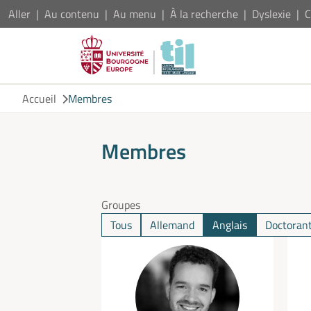
Aller
Au contenu
Au menu
À la recherche
Dyslexie
C
Accueil
Membres
Membres
Groupes
Tous
Allemand
Anglais
Doctorant