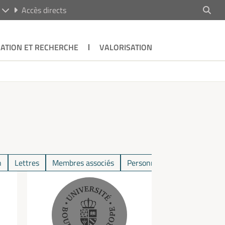
R
Accès directs
ATION ET RECHERCHE
VALORISATION
n
Lettres
Membres associés
Personnel administratif
S