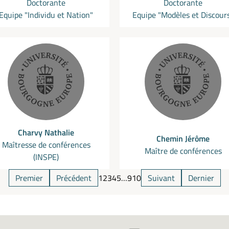
Doctorante
Doctorante
Equipe "Individu et Nation"
Equipe "Modèles et Discour
Charvy Nathalie
Chemin Jérôme
Maîtresse de conférences
Maître de conférences
(INSPE)
Premier
Précédent
1
2
3
4
5
…
9
10
Suivant
Dernier