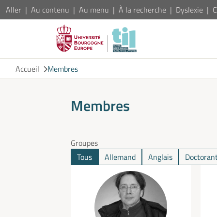
Aller
Au contenu
Au menu
À la recherche
Dyslexie
C
Accueil
Membres
Membres
Groupes
Tous
Allemand
Anglais
Doctorant