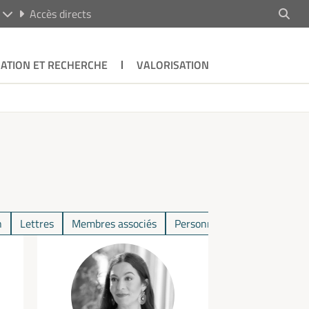
R
Accès directs
ATION ET RECHERCHE
VALORISATION
n
Lettres
Membres associés
Personnel administratif
S